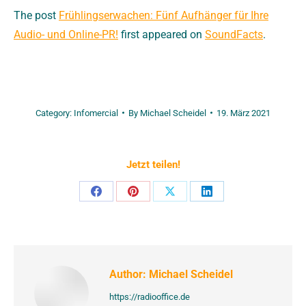
The post
Frühlingserwachen: Fünf Aufhänger für Ihre
Audio- und Online-PR!
first appeared on
SoundFacts
.
Category:
Infomercial
By
Michael Scheidel
19. März 2021
Jetzt teilen!
Share
Share
Share
Share
on
on
on
on
Facebook
Pinterest
X
LinkedIn
Author:
Michael Scheidel
https://radiooffice.de