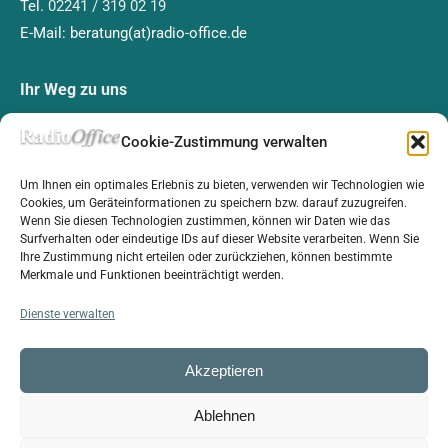
Tel.
02241 / 319 02 19
E-Mail: beratung(at)radio-office.de
Ihr Weg zu uns
Cookie-Zustimmung verwalten
Um Ihnen ein optimales Erlebnis zu bieten, verwenden wir Technologien wie
Cookies, um Geräteinformationen zu speichern bzw. darauf zuzugreifen.
Wenn Sie diesen Technologien zustimmen, können wir Daten wie das
Klicken Sie auf „Ich stimme zu“, um Google maps
Surfverhalten oder eindeutige IDs auf dieser Website verarbeiten. Wenn Sie
zu aktivieren
Ihre Zustimmung nicht erteilen oder zurückziehen, können bestimmte
Cookie-Richtlinie
Merkmale und Funktionen beeinträchtigt werden.
Ich stimme zu
Dienste verwalten
Akzeptieren
Ablehnen