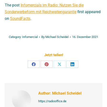
The post
Infomercials im Radio: Nutzen Sie die
Sonderwerbeform mit Reichweitengarantie
first appeared
on
SoundFacts
.
Category:
Infomercial
By
Michael Scheidel
16. Dezember 2021
Jetzt teilen!
Share
Share
Share
Share
on
on
on
on
Facebook
Pinterest
X
LinkedIn
Author:
Michael Scheidel
https://radiooffice.de