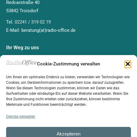
Redcarstraße 40
53842 Troisdorf
Tel.
02241 / 319 02 19
E-Mail: beratung(at)radio-office.de
Ihr Weg zu uns
Cookie-Zustimmung verwalten
Um Ihnen ein optimales Erlebnis zu bieten, verwenden wir Technologien wie
Cookies, um Geräteinformationen zu speichern bzw. darauf zuzugreifen.
Wenn Sie diesen Technologien zustimmen, können wir Daten wie das
Klicken Sie auf „Ich stimme zu“, um Google maps
Surfverhalten oder eindeutige IDs auf dieser Website verarbeiten. Wenn Sie
zu aktivieren
Ihre Zustimmung nicht erteilen oder zurückziehen, können bestimmte
Cookie-Richtlinie
Merkmale und Funktionen beeinträchtigt werden.
Ich stimme zu
Dienste verwalten
Akzeptieren